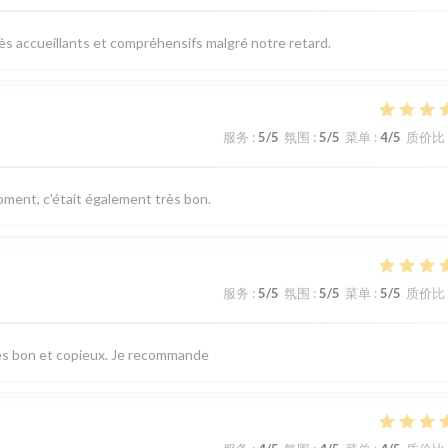
très accueillants et compréhensifs malgré notre retard.
服务
:
5
/5
氛围
:
5
/5
菜单
:
4
/5
质价比
ent, c'était également très bon.
服务
:
5
/5
氛围
:
5
/5
菜单
:
5
/5
质价比
très bon et copieux. Je recommande