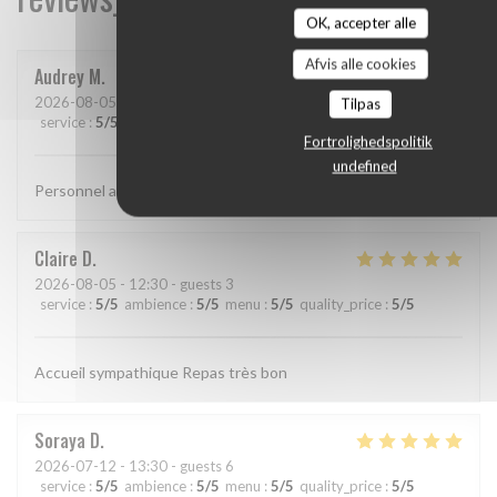
OK, accepter alle
Afvis alle cookies
Audrey
M
2026-08-05
- 19:15 - guests 2
Tilpas
service
:
5
/5
ambience
:
5
/5
menu
:
5
/5
quality_price
:
5
/5
Fortrolighedspolitik
undefined
Personnel aimable et souriant
Claire
D
2026-08-05
- 12:30 - guests 3
service
:
5
/5
ambience
:
5
/5
menu
:
5
/5
quality_price
:
5
/5
Accueil sympathique Repas très bon
Soraya
D
2026-07-12
- 13:30 - guests 6
service
:
5
/5
ambience
:
5
/5
menu
:
5
/5
quality_price
:
5
/5