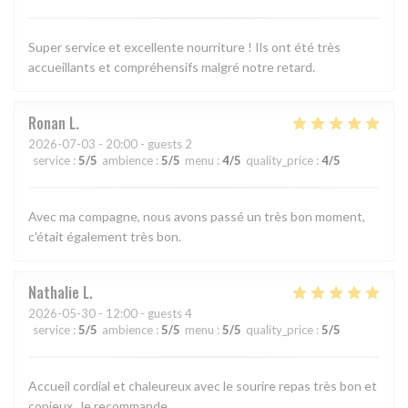
Super service et excellente nourriture ! Ils ont été très
accueillants et compréhensifs malgré notre retard.
Ronan
L
2026-07-03
- 20:00 - guests 2
service
:
5
/5
ambience
:
5
/5
menu
:
4
/5
quality_price
:
4
/5
Avec ma compagne, nous avons passé un très bon moment,
c'était également très bon.
Nathalie
L
2026-05-30
- 12:00 - guests 4
service
:
5
/5
ambience
:
5
/5
menu
:
5
/5
quality_price
:
5
/5
Accueil cordial et chaleureux avec le sourire repas très bon et
copieux. Je recommande