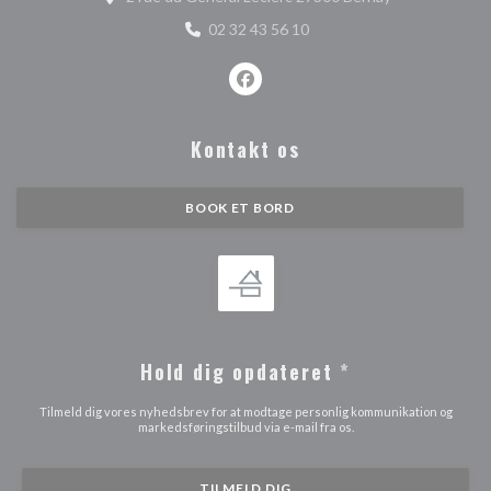
02 32 43 56 10
Facebook ((åbner i et nyt vindue)
Kontakt os
BOOK ET BORD
Hold dig opdateret
*
Tilmeld dig vores nyhedsbrev for at modtage personlig kommunikation og
markedsføringstilbud via e-mail fra os.
TILMELD DIG