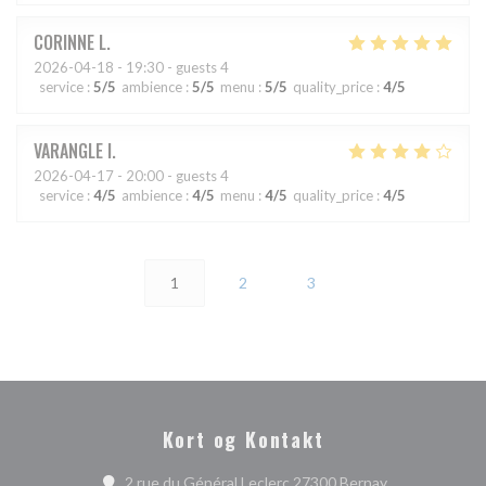
CORINNE
L
2026-04-18
- 19:30 - guests 4
service
:
5
/5
ambience
:
5
/5
menu
:
5
/5
quality_price
:
4
/5
VARANGLE
I
2026-04-17
- 20:00 - guests 4
service
:
4
/5
ambience
:
4
/5
menu
:
4
/5
quality_price
:
4
/5
1
2
3
Kort og Kontakt
((åbner i et nyt
2 rue du Général Leclerc 27300 Bernay