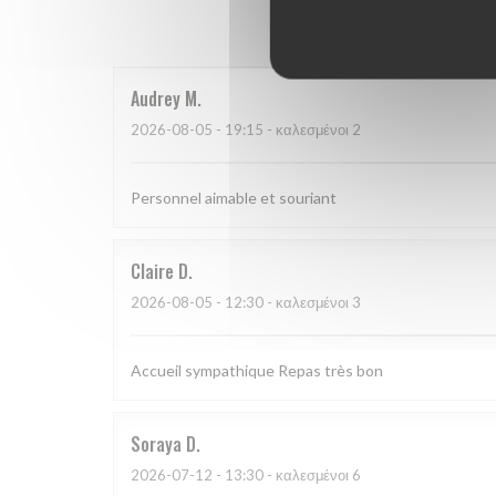
Οι βαθμο
Audrey
M
2026-08-05
- 19:15 - καλεσμένοι 2
Personnel aimable et souriant
Claire
D
2026-08-05
- 12:30 - καλεσμένοι 3
Accueil sympathique Repas très bon
Soraya
D
2026-07-12
- 13:30 - καλεσμένοι 6