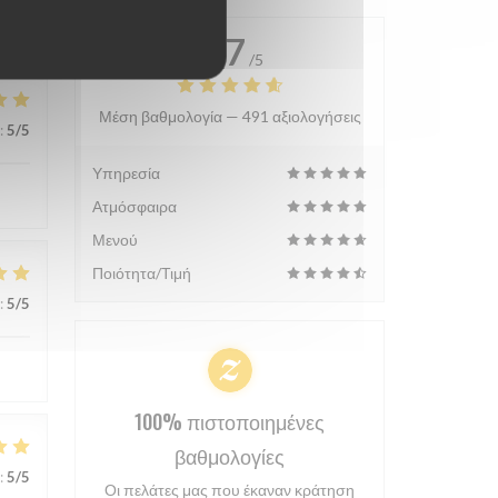
4.7
/5
Μέση βαθμολογία —
491 αξιολογήσεις
:
5
/5
Υπηρεσία
Ατμόσφαιρα
Μενού
Ποιότητα/Τιμή
:
5
/5
100% πιστοποιημένες
βαθμολογίες
:
5
/5
Οι πελάτες μας που έκαναν κράτηση