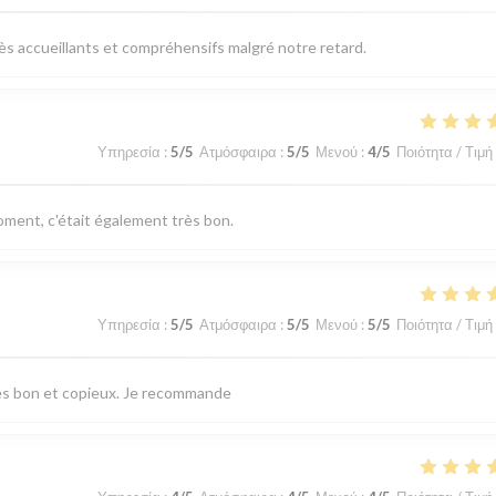
très accueillants et compréhensifs malgré notre retard.
Υπηρεσία
:
5
/5
Ατμόσφαιρα
:
5
/5
Μενού
:
4
/5
Ποιότητα / Τιμή
ent, c'était également très bon.
Υπηρεσία
:
5
/5
Ατμόσφαιρα
:
5
/5
Μενού
:
5
/5
Ποιότητα / Τιμή
très bon et copieux. Je recommande