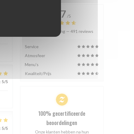
4.7
/5
Gemiddelde rating —
491 reviews
:
5
/5
Service
Atmosfeer
Menu's
Kwaliteit/Prijs
:
5
/5
100% gecertificeerde
beoordelingen
:
5
/5
Onze klanten hebben na hun