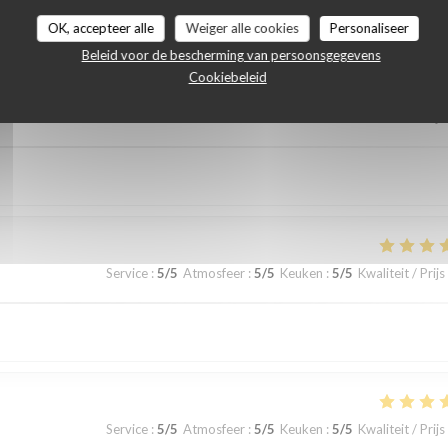
astbeoordelingen
OK, accepteer alle
Weiger alle cookies
Personaliseer
Beleid voor de bescherming van persoonsgegevens
Cookiebeleid
Service
:
5
/5
Atmosfeer
:
5
/5
Keuken
:
5
/5
Kwaliteit / Prijs
Service
:
5
/5
Atmosfeer
:
5
/5
Keuken
:
5
/5
Kwaliteit / Prijs
Service
:
5
/5
Atmosfeer
:
5
/5
Keuken
:
5
/5
Kwaliteit / Prijs