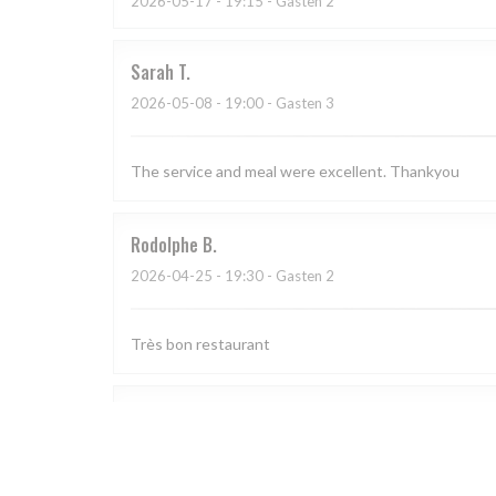
2026-05-17
- 19:15 - Gasten 2
Sarah
T
2026-05-08
- 19:00 - Gasten 3
The service and meal were excellent. Thankyou
Rodolphe
B
2026-04-25
- 19:30 - Gasten 2
Très bon restaurant
CORINNE
L
2026-04-18
- 19:30 - Gasten 4