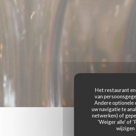
Het restaurant en 
van persoonsgegev
Andere optionele 
uw navigatie te anal
netwerken) of geper
'Weiger alle' of
wijzigen