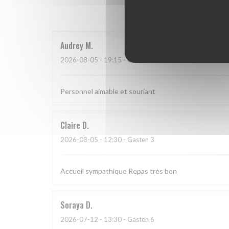
Onze g
Audrey
M
2026-08-05
- 19:15 - Gasten 2
Personnel aimable et souriant
Claire
D
2026-08-05
- 12:30 - Gasten 3
Accueil sympathique Repas très bon
Soraya
D
2026-07-12
- 13:30 - Gasten 6