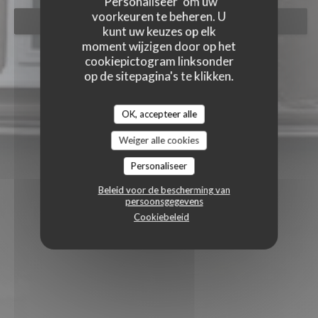
'Personaliseer' om uw
voorkeuren te beheren. U
RESERVEER EEN TAFEL
kunt uw keuzes op elk
moment wijzigen door op het
cookiepictogram linksonder
op de sitepagina's te klikken.
OK, accepteer alle
Weiger alle cookies
Personaliseer
Beleid voor de bescherming van
persoonsgegevens
Cookiebeleid