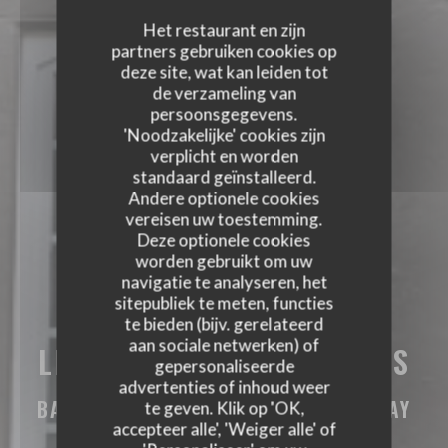
Het restaurant en zijn
partners gebruiken cookies op
deze site, wat kan leiden tot
de verzameling van
persoonsgegevens.
'Noodzakelijke' cookies zijn
verplicht en worden
standaard geïnstalleerd.
Andere optionele cookies
vereisen uw toestemming.
Deze optionele cookies
worden gebruikt om uw
navigatie te analyseren, het
sitepubliek te meten, functies
te bieden (bijv. gerelateerd
aan sociale netwerken) of
LE COMPTOIR DES HALLES
gepersonaliseerde
LE COMPTOIR DES HALLES
advertenties of inhoud weer
BAR BRASSERIE RESTAURANT
|
BERNAY
te geven. Klik op 'OK,
accepteer alle', 'Weiger alle' of