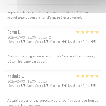
Super service et excellente nourriture ! Ils ont été très
accueillants et compréhensifs malgré notre retard.
Ronan
L
2026-07-03
- 20:00 - Gasten 2
Service
:
5
/5
Atmosfeer
:
5
/5
Keuken
:
4
/5
Kwaliteit / Prijs
:
4
/5
Avec ma compagne, nous avons passé un très bon moment,
c'était également très bon.
Nathalie
L
2026-05-30
- 12:00 - Gasten 4
Service
:
5
/5
Atmosfeer
:
5
/5
Keuken
:
5
/5
Kwaliteit / Prijs
:
5
/5
Accueil cordial et chaleureux avec le sourire repas très bon et
copieux. Je recommande