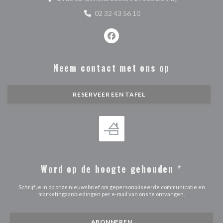
02 32 43 56 10
Facebook ((opent in een nieuw ve
Neem contact met ons op
RESERVEER EEN TAFEL
Word op de hoogte gehouden
*
Schrijf je in op onze nieuwsbrief om gepersonaliseerde communicatie en
marketingaanbiedingen per e-mail van ons te ontvangen.
ABONNEREN