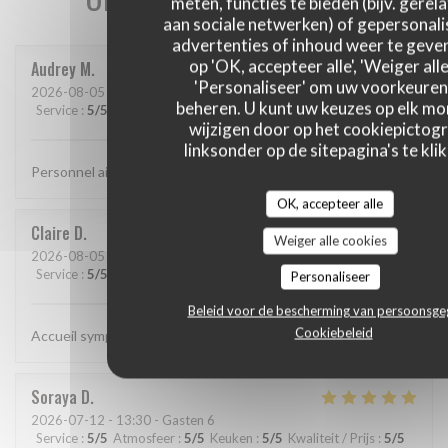
meten, functies te bieden (bijv. gerel
aan sociale netwerken) of gepersonal
advertenties of inhoud weer te geven
op 'OK, accepteer alle', 'Weiger alle
Audrey
M
'Personaliseer' om uw voorkeuren
2026-08-05
- 19:15 - Gasten 2
beheren. U kunt uw keuzes op elk m
Service
:
5
/5
Atmosfeer
:
5
/5
Keuken
:
5
/5
Kwaliteit / Prijs
:
5
/5
wijzigen door op het cookiepictog
linksonder op de sitepagina's te klik
Personnel aimable et souriant
OK, accepteer alle
Claire
D
Weiger alle cookies
2026-08-05
- 12:30 - Gasten 3
Service
:
5
/5
Atmosfeer
:
5
/5
Keuken
:
5
/5
Kwaliteit / Prijs
:
5
/5
Personaliseer
Beleid voor de bescherming van persoonsg
Cookiebeleid
Accueil sympathique Repas très bon
Soraya
D
2026-07-12
- 13:30 - Gasten 6
Service
:
5
/5
Atmosfeer
:
5
/5
Keuken
:
5
/5
Kwaliteit / Prijs
:
5
/5