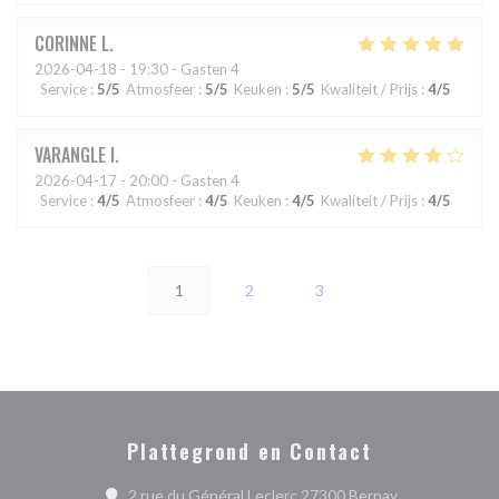
CORINNE
L
2026-04-18
- 19:30 - Gasten 4
Service
:
5
/5
Atmosfeer
:
5
/5
Keuken
:
5
/5
Kwaliteit / Prijs
:
4
/5
VARANGLE
I
2026-04-17
- 20:00 - Gasten 4
Service
:
4
/5
Atmosfeer
:
4
/5
Keuken
:
4
/5
Kwaliteit / Prijs
:
4
/5
1
2
3
Plattegrond en Contact
((opent in een
2 rue du Général Leclerc 27300 Bernay